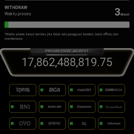
WITHDRAW
3
Waktu proses
Menit
*Waktu proses hanya berlaku jika tidak ada gangguan koneksi, bank offline, dan
maintenance
PROGRESSIVE JACKPOT
17,862,488,819.75