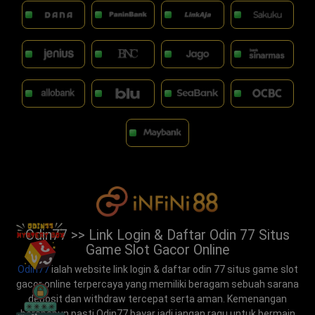
Odin77 >> Link Login & Daftar Odin 77 Situs
Game Slot Gacor Online
Odin77
ialah website link login & daftar odin 77 situs game slot
gacor online terpercaya yang memiliki beragam sebuah sarana
deposit dan withdraw tercepat serta aman. Kemenangan
berapapun pasti Odin77 bayar jadi jangan ragu untuk bermain